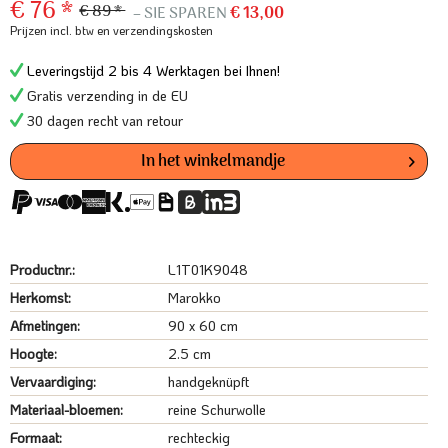
€ 76 *
€ 89 *
– SIE SPAREN
€ 13,00
Prijzen incl. btw
en verzendingskosten
Leveringstijd 2 bis 4 Werktagen bei Ihnen!
Gratis verzending in de EU
30 dagen recht van retour
In het winkelmandje
Productnr.:
L1T01K9048
Herkomst:
Marokko
Afmetingen:
90 x 60 cm
Hoogte:
2.5 cm
Vervaardiging:
handgeknüpft
Materiaal-bloemen:
reine Schurwolle
Formaat:
rechteckig