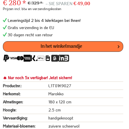
€ 280 *
€ 329 *
– SIE SPAREN
€ 49,00
Prijzen incl. btw
en verzendingskosten
Leveringstijd 2 bis 4 Werktagen bei Ihnen!
Gratis verzending in de EU
30 dagen recht van retour
In het winkelmandje
🔥 Nur noch 5x verfügbar! Jetzt sichern!
Productnr.:
L1T01K9027
Herkomst:
Marokko
Afmetingen:
180 x 120 cm
Hoogte:
2.5 cm
Vervaardiging:
handgeknoopt
Materiaal-bloemen:
zuivere scheerwol