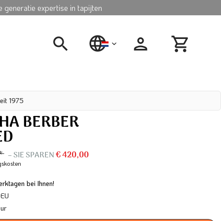
 generatie expertise in tapijten
nederlands
eit 1975
A BERBER
ED
 *
– SIE SPAREN
€ 420,00
gskosten
rktagen bei Ihnen!
 EU
our