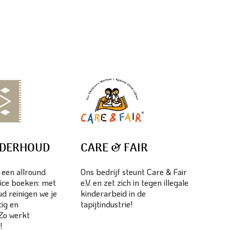
NDERHOUD
CARE & FAIR
s een allround
Ons bedrijf steunt Care & Fair
ice boeken: met
e.V. en zet zich in tegen illegale
d reinigen we je
kinderarbeid in de
tig en
tapijtindustrie!
 Zo werkt
!