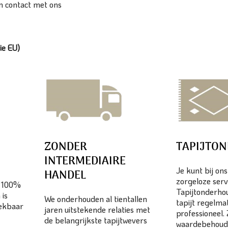
n contact met ons
ie EU)
ZONDER
TAPIJTO
INTERMEDIAIRE
Je kunt bij on
HANDEL
zorgeloze serv
n 100%
Tapijtonderhou
 is
We onderhouden al tientallen
tapijt regelma
eekbaar
jaren uitstekende relaties met
professioneel.
de belangrijkste tapijtwevers
waardebehoud