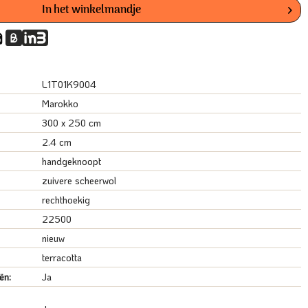
In het winkelmandje
L1T01K9004
Marokko
300 x 250 cm
2.4 cm
handgeknoopt
zuivere scheerwol
rechthoekig
22500
nieuw
terracotta
ën:
Ja