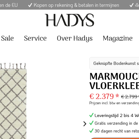
nen de EU
Kopen op rekening & betalen in termijnen
4e
Sale
Service
Over Hadys
Magazine
Geknüpfte Bodenkunst s
MARMOUCH
VLOERKLE
€ 2.379 *
€ 2.799
Prijzen incl. btw
en verzendin
Leveringstijd 2 bis 4 We
Gratis verzending in de
30 dagen recht van ret