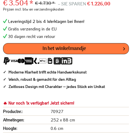
€ 3.504 *
€ 4.730 *
– SIE SPAREN
€ 1.226,00
Prijzen incl. btw
en verzendingskosten
Leveringstijd 2 bis 4 Werktagen bei Ihnen!
Gratis verzending in de EU
30 dagen recht van retour
In het winkelmandje
Moderne Klarheit trifft echte Handwerkskunst
Weich, robust & gemacht für den Alltag
Zeitloses Design mit Charakter – jedes Stück ein Unikat
🔥 Nur noch 1x verfügbar! Jetzt sichern!
Productnr.:
70927
Afmetingen:
252 x 88 cm
Hoogte:
0.6 cm