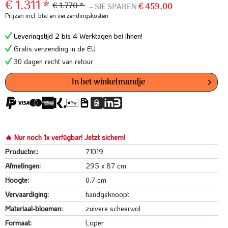
€ 1.311 *
€ 1.770 *
– SIE SPAREN
€ 459,00
Prijzen incl. btw
en verzendingskosten
Leveringstijd 2 bis 4 Werktagen bei Ihnen!
Gratis verzending in de EU
30 dagen recht van retour
In het winkelmandje
🔥 Nur noch 1x verfügbar! Jetzt sichern!
Productnr.:
71019
Afmetingen:
295 x 87 cm
Hoogte:
0.7 cm
Vervaardiging:
handgeknoopt
Materiaal-bloemen:
zuivere scheerwol
Formaat:
Loper