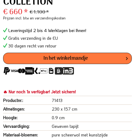
COLLETION
€ 660 *
€ 1.100 *
Prijzen incl. btw
en verzendingskosten
Leveringstijd 2 bis 4 Werktagen bei Ihnen!
Gratis verzending in de EU
30 dagen recht van retour
In het winkelmandje
🔥 Nur noch 1x verfügbar! Jetzt sichern!
Productnr.:
71413
Afmetingen:
230 x 157 cm
Hoogte:
0.9 cm
Vervaardiging:
Geweven tapijt
Materiaal-bloemen:
pure scheerwol met kunstzijde