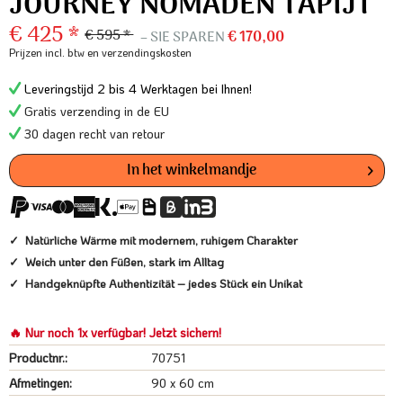
JOURNEY NOMADEN TAPIJT
€ 425 *
€ 595 *
– SIE SPAREN
€ 170,00
Prijzen incl. btw
en verzendingskosten
Leveringstijd 2 bis 4 Werktagen bei Ihnen!
Gratis verzending in de EU
30 dagen recht van retour
In het winkelmandje
Natürliche Wärme mit modernem, ruhigem Charakter
Weich unter den Füßen, stark im Alltag
Handgeknüpfte Authentizität – jedes Stück ein Unikat
🔥 Nur noch 1x verfügbar! Jetzt sichern!
Productnr.:
70751
Afmetingen:
90 x 60 cm