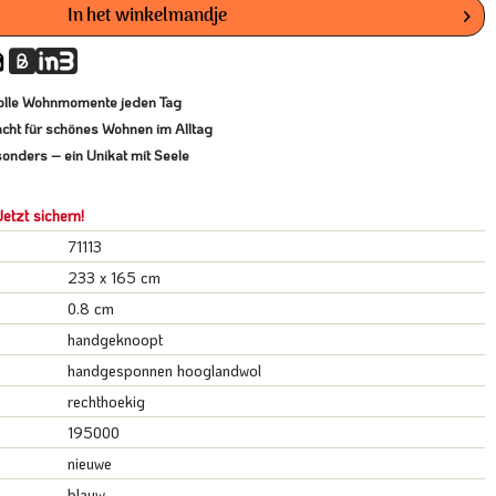
In het winkelmandje
lvolle Wohnmomente jeden Tag
cht für schönes Wohnen im Alltag
onders – ein Unikat mit Seele
etzt sichern!
71113
233 x 165 cm
0.8 cm
handgeknoopt
handgesponnen hooglandwol
rechthoekig
195000
nieuwe
blauw