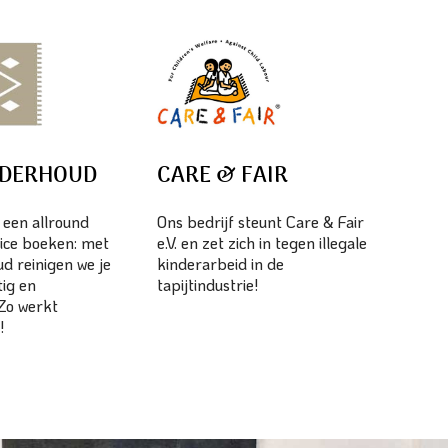
NDERHOUD
CARE & FAIR
s een allround
Ons bedrijf steunt Care & Fair
ice boeken: met
e.V. en zet zich in tegen illegale
d reinigen we je
kinderarbeid in de
tig en
tapijtindustrie!
 Zo werkt
!