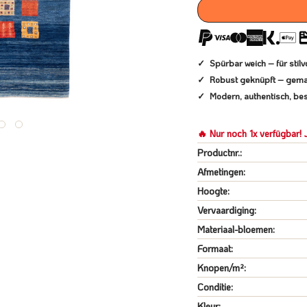
Spürbar weich – für sti
Robust geknüpft – gema
Modern, authentisch, bes
🔥 Nur noch 1x verfügbar! J
Productnr.:
Afmetingen:
Hoogte:
Vervaardiging:
Materiaal-bloemen:
Formaat:
Knopen/m²:
Conditie:
Kleur: