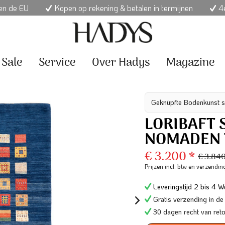
nen de EU
Kopen op rekening & betalen in termijnen
4e
Sale
Service
Over Hadys
Magazine
Geknüpfte Bodenkunst s
LORIBAFT 
NOMADEN 
€ 3.200 *
€ 3.84
Prijzen incl. btw
en verzendin
Leveringstijd 2 bis 4 We
Gratis verzending in de
30 dagen recht van ret