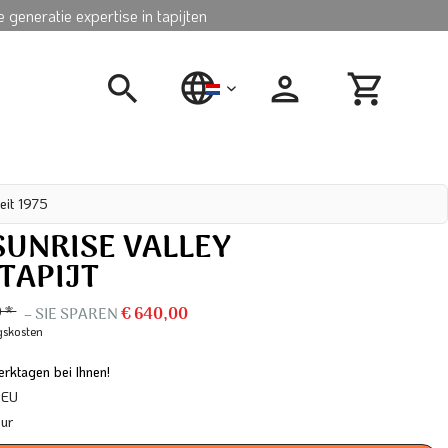
 generatie expertise in tapijten
nederlands
eit 1975
SUNRISE VALLEY
TAPIJT
0 *
– SIE SPAREN
€ 640,00
gskosten
rktagen bei Ihnen!
 EU
our