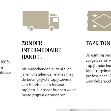
ZONDER
TAPIJTO
INTERMEDIAIRE
Je kunt bij on
HANDEL
zorgeloze serv
n 100%
Tapijtonderhou
 is
We onderhouden al tientallen
tapijt regelma
eekbaar
jaren uitstekende relaties met
professioneel.
de belangrijkste tapijtwevers
waardebehoud
van Perzische en Indiase
tapijten. Hierdoor kunnen we de
beste prijzen garanderen.