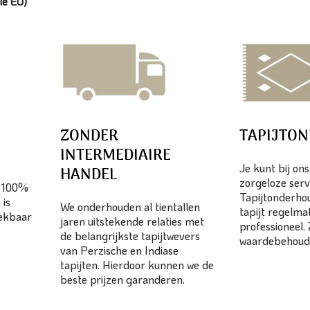
ie EU)
ZONDER
TAPIJTO
INTERMEDIAIRE
Je kunt bij on
HANDEL
zorgeloze serv
n 100%
Tapijtonderhou
 is
We onderhouden al tientallen
tapijt regelma
eekbaar
jaren uitstekende relaties met
professioneel.
de belangrijkste tapijtwevers
waardebehoud
van Perzische en Indiase
tapijten. Hierdoor kunnen we de
beste prijzen garanderen.