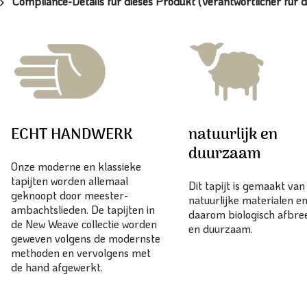
Compliance-Details für dieses Produkt (Verantwortlicher für d
ECHT HANDWERK
natuurlijk en
duurzaam
Onze moderne en klassieke
tapijten worden allemaal
Dit tapijt is gemaakt va
geknoopt door meester-
natuurlijke materialen en
ambachtslieden. De tapijten in
daarom biologisch afbr
de New Weave collectie worden
en duurzaam.
geweven volgens de modernste
methoden en vervolgens met
de hand afgewerkt.