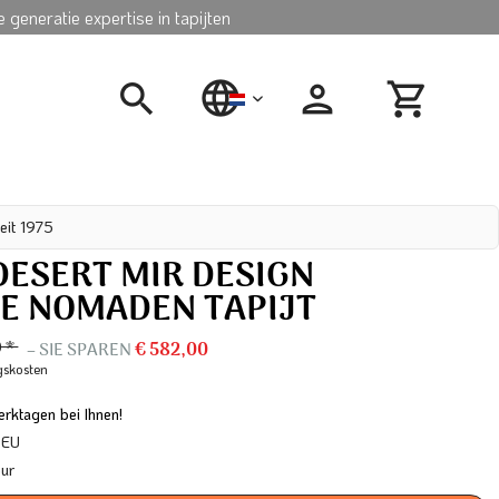
 generatie expertise in tapijten
nederlands
eit 1975
DESERT MIR DESIGN
E NOMADEN TAPIJT
0 *
– SIE SPAREN
€ 582,00
gskosten
rktagen bei Ihnen!
 EU
our