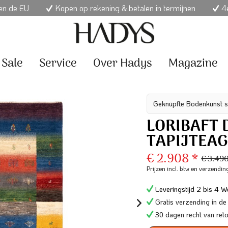
nen de EU
Kopen op rekening & betalen in termijnen
4e
Sale
Service
Over Hadys
Magazine
Geknüpfte Bodenkunst s
LORIBAFT 
TAPIJTEAG
€ 2.908 *
€ 3.49
Prijzen incl. btw
en verzendin
Leveringstijd 2 bis 4 We
Gratis verzending in de
30 dagen recht van ret