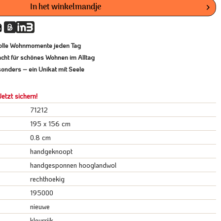
In het winkelmandje
lvolle Wohnmomente jeden Tag
cht für schönes Wohnen im Alltag
onders – ein Unikat mit Seele
etzt sichern!
71212
195 x 156 cm
0.8 cm
handgeknoopt
handgesponnen hooglandwol
rechthoekig
195000
nieuwe
kleurrijk