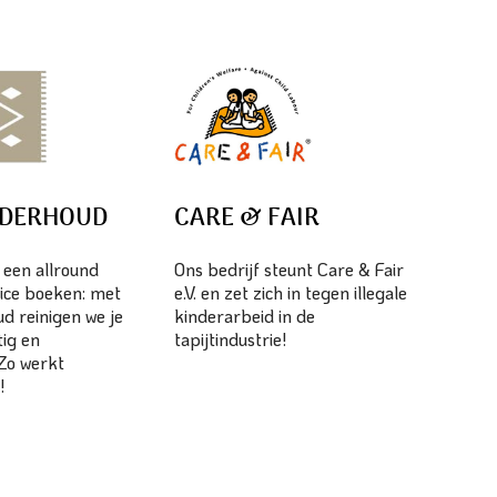
NDERHOUD
CARE & FAIR
s een allround
Ons bedrijf steunt Care & Fair
ice boeken: met
e.V. en zet zich in tegen illegale
d reinigen we je
kinderarbeid in de
tig en
tapijtindustrie!
 Zo werkt
!