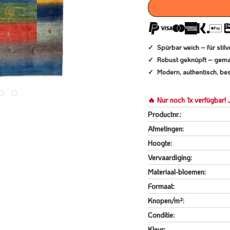
Spürbar weich – für sti
Robust geknüpft – gema
Modern, authentisch, bes
🔥 Nur noch 1x verfügbar! J
Productnr.:
Afmetingen:
Hoogte:
Vervaardiging:
Materiaal-bloemen:
Formaat:
Knopen/m²:
Conditie:
Kleur: