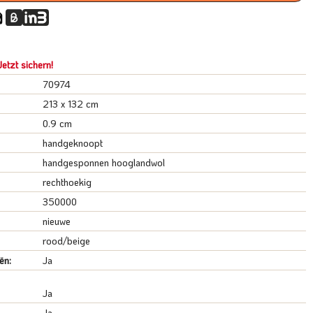
etzt sichern!
70974
213 x 132 cm
0.9 cm
handgeknoopt
handgesponnen hooglandwol
rechthoekig
350000
nieuwe
rood/beige
ën:
Ja
Ja
Ja