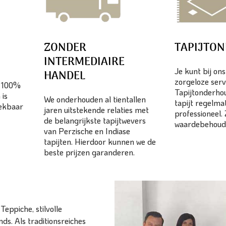
ZONDER
TAPIJTO
INTERMEDIAIRE
Je kunt bij on
HANDEL
zorgeloze serv
n 100%
Tapijtonderhou
 is
We onderhouden al tientallen
tapijt regelma
eekbaar
jaren uitstekende relaties met
professioneel.
de belangrijkste tapijtwevers
waardebehoud
van Perzische en Indiase
tapijten. Hierdoor kunnen we de
beste prijzen garanderen.
eppiche, stilvolle
ds. Als traditionsreiches