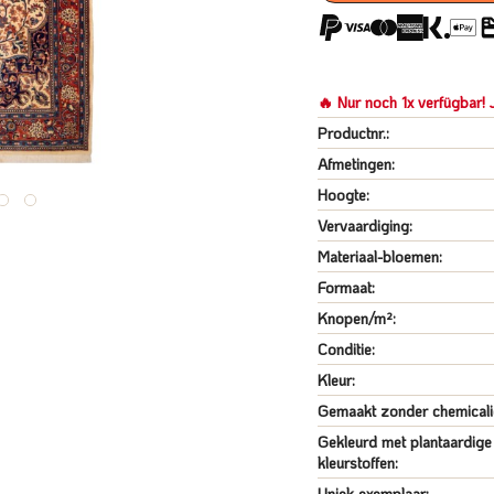
🔥 Nur noch 1x verfügbar! J
Productnr.:
Afmetingen:
Hoogte:
Vervaardiging:
Materiaal-bloemen:
Formaat:
Knopen/m²:
Conditie:
Kleur:
Gemaakt zonder chemicali
Gekleurd met plantaardige
kleurstoffen:
Uniek exemplaar: