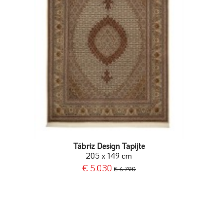
Täbriz Design Tapijte
205 x 149 cm
€ 5.030
€ 6.790