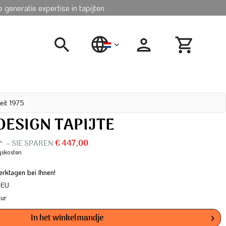
 generatie expertise in tapijten
nederlands
eit 1975
ESIGN TAPIJTE
*
– SIE SPAREN
€ 447,00
gskosten
rktagen bei Ihnen!
 EU
our
In het winkelmandje