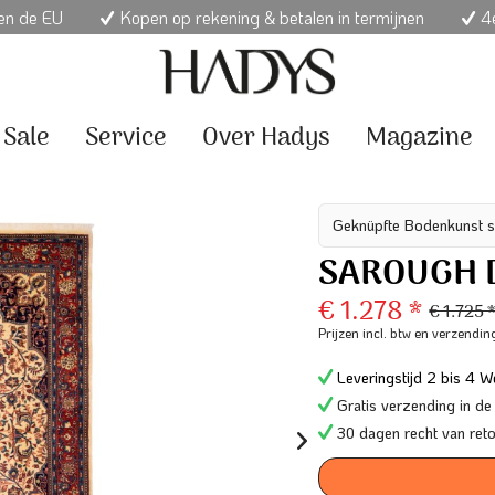
nen de EU
Kopen op rekening & betalen in termijnen
4e
Sale
Service
Over Hadys
Magazine
Geknüpfte Bodenkunst s
SAROUGH D
€ 1.278 *
€ 1.725 
Prijzen incl. btw
en verzendin
Leveringstijd 2 bis 4 We
Gratis verzending in de
30 dagen recht van ret