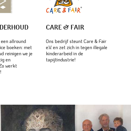
NDERHOUD
CARE & FAIR
s een allround
Ons bedrijf steunt Care & Fair
ice boeken: met
e.V. en zet zich in tegen illegale
d reinigen we je
kinderarbeid in de
tig en
tapijtindustrie!
 Zo werkt
!