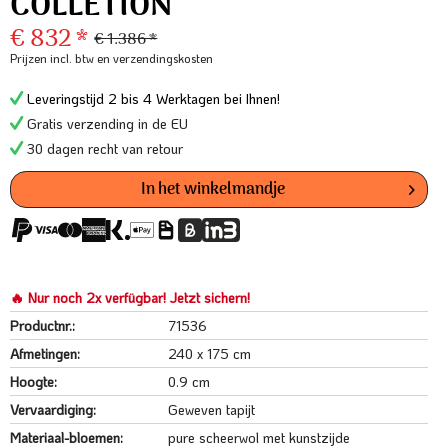
COLLETION
€ 832 *
€ 1.386 *
Prijzen incl. btw
en verzendingskosten
Leveringstijd 2 bis 4 Werktagen bei Ihnen!
Gratis verzending in de EU
30 dagen recht van retour
In het winkelmandje
🔥 Nur noch 2x verfügbar! Jetzt sichern!
Productnr.:
71536
Afmetingen:
240 x 175 cm
Hoogte:
0.9 cm
Vervaardiging:
Geweven tapijt
Materiaal-bloemen:
pure scheerwol met kunstzijde