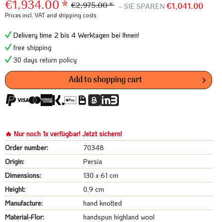
€1,934.00 *
€2,975.00 *
– SIE SPAREN
€1,041.00
Prices incl. VAT
and shipping costs
Delivery time 2 bis 4 Werktagen bei Ihnen!
free shipping
30 days return policy
Add to
shopping cart
🔥 Nur noch 1x verfügbar! Jetzt sichern!
Order number:
70348
Origin:
Persia
Dimensions:
130 x 61 cm
Height:
0.9 cm
Manufacture:
hand knotted
Material-Flor:
handspun highland wool