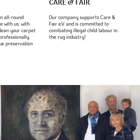
E
CARE & FAIR
n all-round
Our company supports Care &
e with us: with
Fair e.V. and is committed to
lean your carpet
combating illegal child labour in
professionally.
the rug industry!
lue preservation