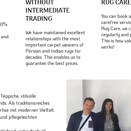
WITHOUT
RUG CAR
INTERMEDIATE
You can book a
TRADING
carefree servic
100%
Rug Care, we c
We have maintained excellent
regularly and 
 and
relationships with the most
This is how va
important carpet weavers of
works!
Persian and Indian rugs for
decades. This enables us to
guarantee the best prices.
eppiche, stilvolle
ds. Als traditionsreiches
ise mit moderner Vielfalt:
und pflegeleichten
ladend und individuell