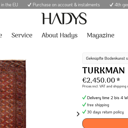
 in the EU
Purchase on account & instalments
4th ge
e
Service
About Hadys
Magazine
Geknüpfte Bodenkunst s
TURKMAN
€2,450.00 *
Prices incl. VAT
and shipping 
Delivery time 2 bis 4 W
free shipping
30 days return policy