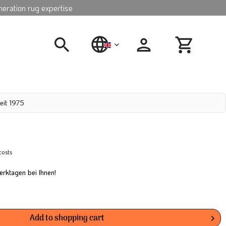
neration rug expertise
english
eit 1975
costs
erktagen bei Ihnen!
Add to
shopping cart