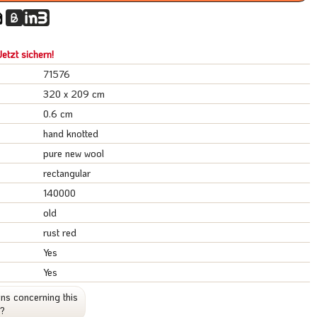
etzt sichern!
71576
320 x 209 cm
0.6 cm
hand knotted
pure new wool
rectangular
140000
old
rust red
Yes
Yes
ns concerning this
t?