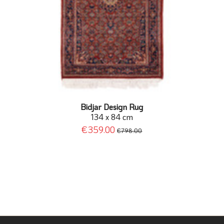
Bidjar Design Rug
134 x 84 cm
€359.00
€798.00