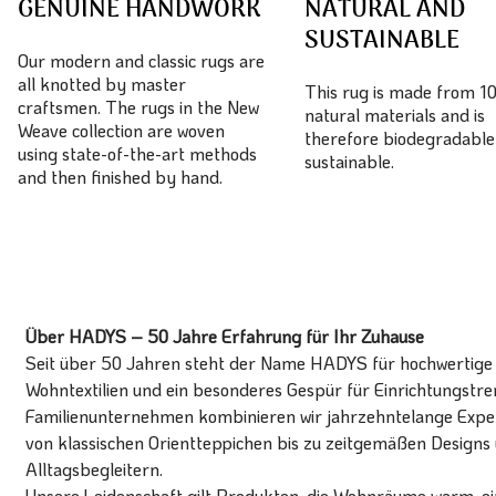
GENUINE HANDWORK
NATURAL AND
SUSTAINABLE
Our modern and classic rugs are
all knotted by master
This rug is made from 
craftsmen. The rugs in the New
natural materials and is
Weave collection are woven
therefore biodegradable
using state-of-the-art methods
sustainable.
and then finished by hand.
Über HADYS – 50 Jahre Erfahrung für Ihr Zuhause
Seit über 50 Jahren steht der Name HADYS für hochwertige T
Wohntextilien und ein besonderes Gespür für Einrichtungstren
Familienunternehmen kombinieren wir jahrzehntelange Expert
von klassischen Orientteppichen bis zu zeitgemäßen Designs 
Alltagsbegleitern.
Unsere Leidenschaft gilt Produkten, die Wohnräume warm, ein