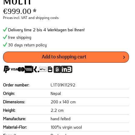
MULTI
€999.00 *
Prices incl. VAT
and shipping costs
Delivery time 2 bis 4 Werktagen bei Ihnen!
free shipping
30 days return policy
Add to
shopping cart
Order number:
L1T01K11292
Origin:
Nepal
Dimensions:
200 x 140 cm
Height:
2.2 cm
Manufacture:
hand felted
Material-Flor:
100% virgin wool