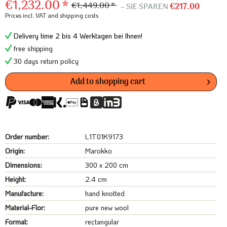
€1,232.00 *
€1,449.00 *
– SIE SPAREN
€217.00
Prices incl. VAT
and shipping costs
Delivery time 2 bis 4 Werktagen bei Ihnen!
free shipping
30 days return policy
Add to
shopping cart
Order number:
L1T01K9173
Origin:
Marokko
Dimensions:
300 x 200 cm
Height:
2.4 cm
Manufacture:
hand knotted
Material-Flor:
pure new wool
Format:
rectangular