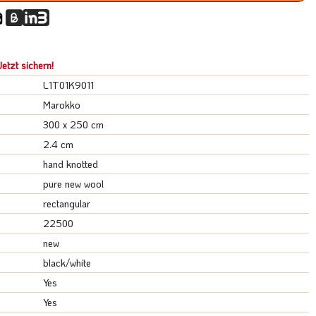
etzt sichern!
L1T01K9011
Marokko
300 x 250 cm
2.4 cm
hand knotted
pure new wool
rectangular
22500
new
black/white
Yes
Yes