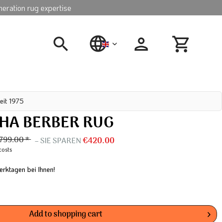
neration rug expertise
english
eit 1975
A BERBER RUG
799.00 *
– SIE SPAREN
€420.00
costs
erktagen bei Ihnen!
Add to
shopping cart