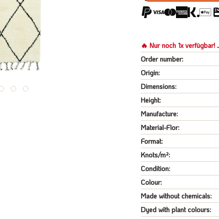
🔥 Nur noch 1x verfügbar! J
Order number:
Origin:
Dimensions:
Height:
Manufacture:
Material-Flor:
Format:
Knots/m²:
Condition:
Colour:
Made without chemicals:
Dyed with plant colours: