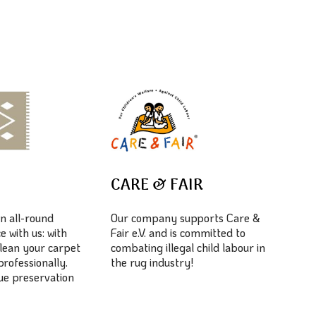
E
CARE & FAIR
n all-round
Our company supports Care &
e with us: with
Fair e.V. and is committed to
lean your carpet
combating illegal child labour in
professionally.
the rug industry!
lue preservation