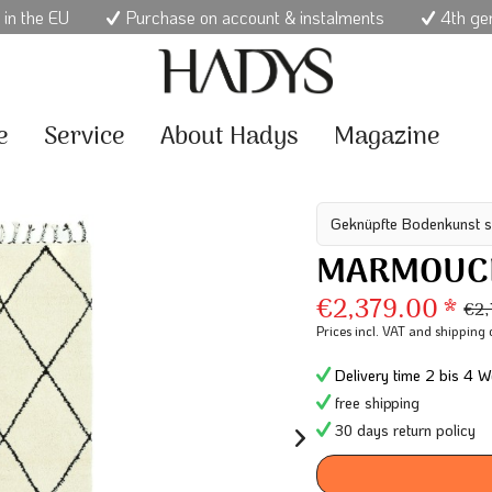
 in the EU
Purchase on account & instalments
4th ge
e
Service
About Hadys
Magazine
Geknüpfte Bodenkunst s
MARMOUCH
€2,379.00 *
€2,
Prices incl. VAT
and shipping 
Delivery time 2 bis 4 W
free shipping
30 days return policy