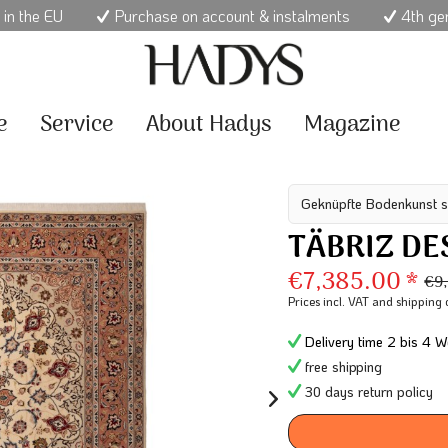
 in the EU
Purchase on account & instalments
4th ge
e
Service
About Hadys
Magazine
Geknüpfte Bodenkunst s
TÄBRIZ DE
€7,385.00 *
€9
Prices incl. VAT
and shipping 
Delivery time 2 bis 4 W
free shipping
30 days return policy