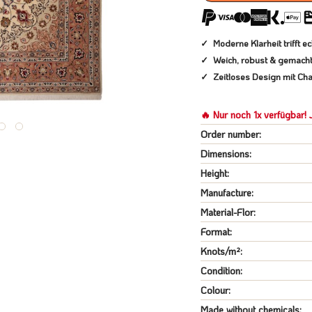
Moderne Klarheit trifft 
Weich, robust & gemacht 
Zeitloses Design mit Cha
🔥 Nur noch 1x verfügbar! J
Order number:
Dimensions:
Height:
Manufacture:
Material-Flor:
Format:
Knots/m²:
Condition:
Colour:
Made without chemicals: