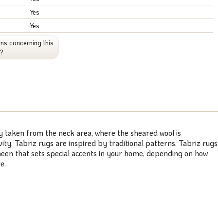
Yes
Yes
ns concerning this
t?
ly taken from the neck area, where the sheared wool is
ty. Tabriz rugs are inspired by traditional patterns. Tabriz rugs
 sheen that sets special accents in your home, depending on how
e.