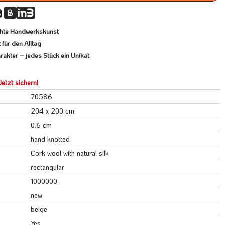
echte Handwerkskunst
für den Alltag
rakter – jedes Stück ein Unikat
etzt sichern!
70586
204 x 200 cm
0.6 cm
hand knotted
Cork wool with natural silk
rectangular
1000000
new
beige
Yes