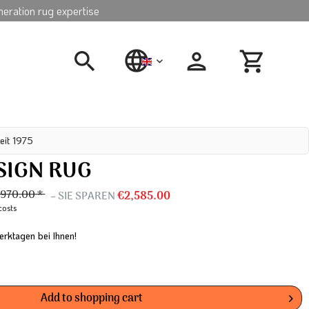
neration rug expertise
english
eit 1975
SIGN RUG
,970.00 *
– SIE SPAREN
€2,585.00
costs
erktagen bei Ihnen!
Add to
shopping cart