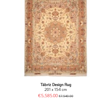
Täbriz Design Rug
201 x 154 cm
€5,585.00
€7,540.00