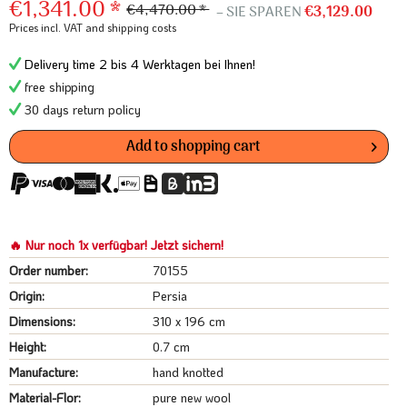
€1,341.00 *
€4,470.00 *
– SIE SPAREN
€3,129.00
Prices incl. VAT
and shipping costs
Delivery time 2 bis 4 Werktagen bei Ihnen!
free shipping
30 days return policy
Add to
shopping cart
🔥 Nur noch 1x verfügbar! Jetzt sichern!
Order number:
70155
Origin:
Persia
Dimensions:
310 x 196 cm
Height:
0.7 cm
Manufacture:
hand knotted
Material-Flor:
pure new wool