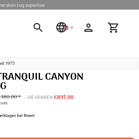
neration rug expertise
english
eit 1975
 TRANQUIL CANYON
UG
,380.00 *
– SIE SPAREN
€897.00
costs
erktagen bei Ihnen!