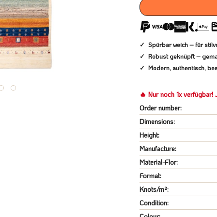
Spürbar weich – für sti
Robust geknüpft – gema
Modern, authentisch, bes
🔥 Nur noch 1x verfügbar! J
Order number:
Dimensions:
Height:
Manufacture:
Material-Flor:
Format:
Knots/m²:
Condition:
Colour: