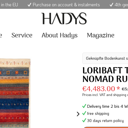
 in the EU
Purchase on account & instalments
4th ge
e
Service
About Hadys
Magazine
Geknüpfte Bodenkunst s
LORIBAFT
NOMAD R
€4,483.00 *
€5
Prices incl. VAT
and shipping 
Delivery time 2 bis 4 W
free shipping
30 days return policy