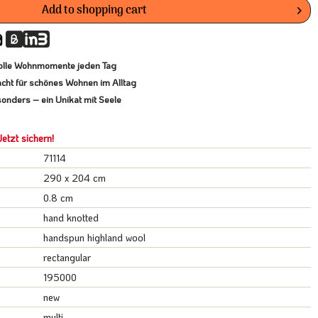
Add to
shopping cart
lvolle Wohnmomente jeden Tag
cht für schönes Wohnen im Alltag
onders – ein Unikat mit Seele
etzt sichern!
71114
290 x 204 cm
0.8 cm
hand knotted
handspun highland wool
rectangular
195000
new
multi