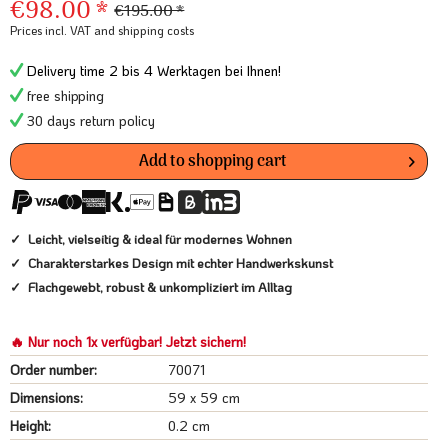
€98.00 *
€195.00 *
Prices incl. VAT
and shipping costs
Delivery time 2 bis 4 Werktagen bei Ihnen!
free shipping
30 days return policy
Add to
shopping cart
Leicht, vielseitig & ideal für modernes Wohnen
Charakterstarkes Design mit echter Handwerkskunst
Flachgewebt, robust & unkompliziert im Alltag
🔥 Nur noch 1x verfügbar! Jetzt sichern!
Order number:
70071
Dimensions:
59 x 59 cm
Height:
0.2 cm