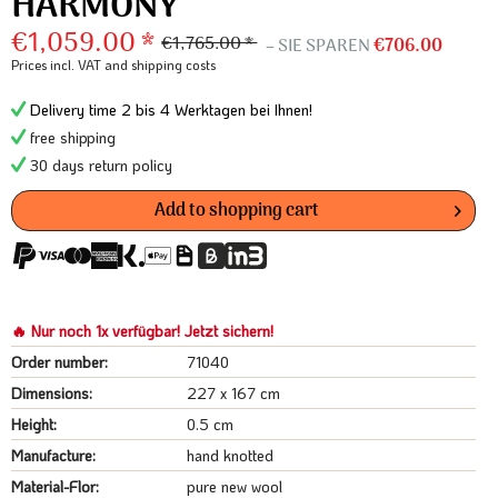
HARMONY
€1,059.00 *
€1,765.00 *
– SIE SPAREN
€706.00
Prices incl. VAT
and shipping costs
Delivery time 2 bis 4 Werktagen bei Ihnen!
free shipping
30 days return policy
Add to
shopping cart
🔥 Nur noch 1x verfügbar! Jetzt sichern!
Order number:
71040
Dimensions:
227 x 167 cm
Height:
0.5 cm
Manufacture:
hand knotted
Material-Flor:
pure new wool