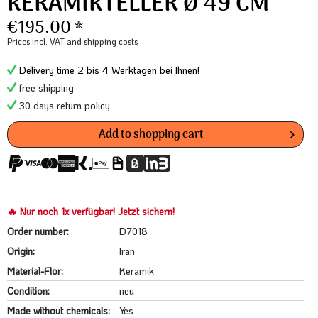
KERAMIKTELLER Ø 49 CM
€195.00 *
Prices incl. VAT
and shipping costs
Delivery time 2 bis 4 Werktagen bei Ihnen!
free shipping
30 days return policy
Add to
shopping cart
🔥 Nur noch 1x verfügbar! Jetzt sichern!
Order number:
D7018
Origin:
Iran
Material-Flor:
Keramik
Condition:
neu
Made without chemicals:
Yes