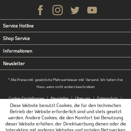
Service Hotline
Shop Service
Informationen
Newsletter
* Alle Preise inkl. gesetzliche Mehrwertsteuer inkl. Versand. Wir liefern frei
Haus, wenn nicht anders beschrieben
Cookie-Einstellungen
Newsletter
Über uns
Datenschutz
Diese Website benutzt Cookies, die für den technischen
Impressum
B2B-Portal
Betrieb der Website erforderlich sind und stets gesetzt
werden. Andere Cookies, die den Komfort bei Benutzung
dieser Website erhöhen, der Direktwerbung dienen oder die
Interaktion mit anderen Websites und sozialen Netzwerken