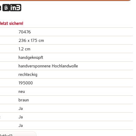
etzt sichern!
70476
236 x 175 cm
1.2 cm
handgeknüpft
handversponnene Hochlandwolle
rechteckig
195000
neu
braun
Ja
:
Ja
Ja
rtikel?