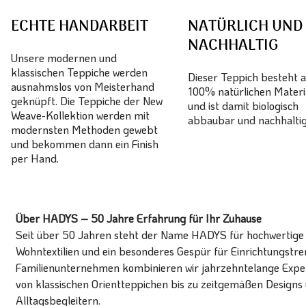
ECHTE HANDARBEIT
NATÜRLICH UND
NACHHALTIG
Unsere modernen und
klassischen Teppiche werden
Dieser Teppich besteht 
ausnahmslos von Meisterhand
100% natürlichen Materi
geknüpft. Die Teppiche der New
und ist damit biologisch
Weave-Kollektion werden mit
abbaubar und nachhaltig
modernsten Methoden gewebt
und bekommen dann ein Finish
per Hand.
Über HADYS – 50 Jahre Erfahrung für Ihr Zuhause
Seit über 50 Jahren steht der Name HADYS für hochwertige T
Wohntextilien und ein besonderes Gespür für Einrichtungstren
Familienunternehmen kombinieren wir jahrzehntelange Expert
von klassischen Orientteppichen bis zu zeitgemäßen Designs 
Alltagsbegleitern.