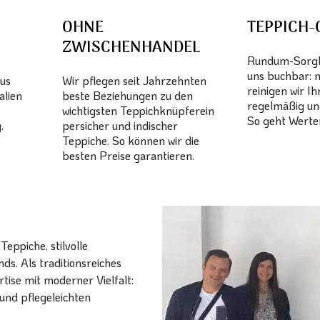
OHNE
TEPPICH-
ZWISCHENHANDEL
Rundum-Sorglo
uns buchbar: 
aus
Wir pflegen seit Jahrzehnten
reinigen wir I
alien
beste Beziehungen zu den
regelmäßig un
wichtigsten Teppichknüpferein
So geht Werter
.
persicher und indischer
Teppiche. So können wir die
besten Preise garantieren.
eppiche, stilvolle
ds. Als traditionsreiches
ise mit moderner Vielfalt:
und pflegeleichten