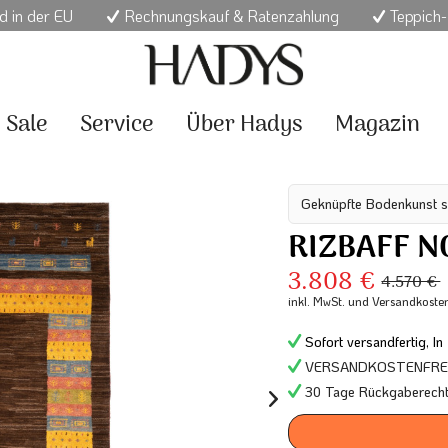
d in der EU
Rechnungskauf & Ratenzahlung
Teppich-
Sale
Service
Über Hadys
Magazin
Geknüpfte Bodenkunst s
RIZBAFF 
3.808 €
4.570 €
inkl. MwSt.
und Versandkoste
Sofort versandfertig, In
VERSANDKOSTENFREI 
30 Tage Rückgaberech