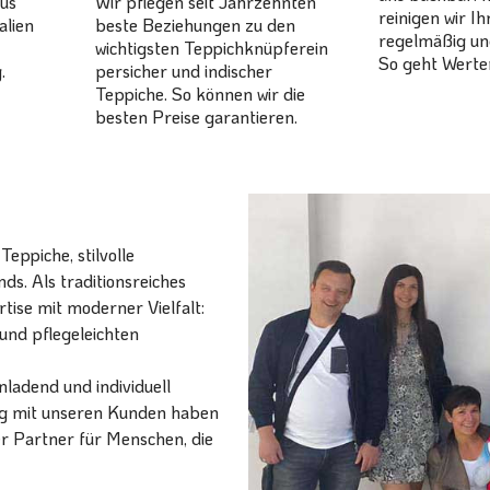
aus
Wir pflegen seit Jahrzehnten
reinigen wir I
alien
beste Beziehungen zu den
regelmäßig un
wichtigsten Teppichknüpferein
So geht Werter
.
persicher und indischer
Teppiche. So können wir die
besten Preise garantieren.
eppiche, stilvolle
ds. Als traditionsreiches
ise mit moderner Vielfalt:
und pflegeleichten
ladend und individuell
ang mit unseren Kunden haben
er Partner für Menschen, die