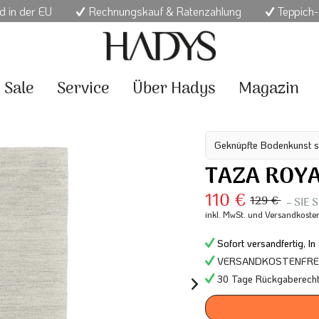
d in der EU
Rechnungskauf & Ratenzahlung
Teppich-
Sale
Service
Über Hadys
Magazin
Geknüpfte Bodenkunst s
TAZA ROY
110 €
129 €
– SIE
inkl. MwSt.
und Versandkoste
Sofort versandfertig, In
VERSANDKOSTENFREI 
30 Tage Rückgaberech