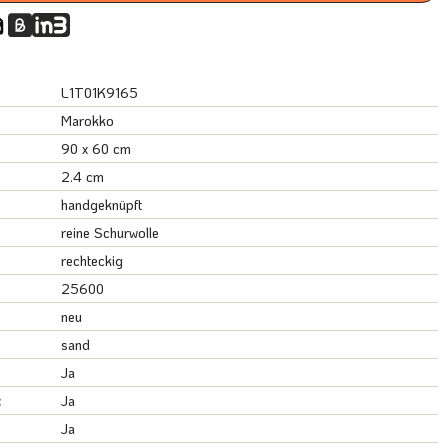
L1T01K9165
Marokko
90 x 60 cm
2.4 cm
handgeknüpft
reine Schurwolle
rechteckig
25600
neu
sand
Ja
:
Ja
Ja