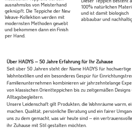
Dieser Teppich besteht 
ausnahmslos von Meisterhand
100% natürlichen Materi
geknüpft. Die Teppiche der New
und ist damit biologisch
Weave-Kollektion werden mit
abbaubar und nachhaltig
modernsten Methoden gewebt
und bekommen dann ein Finish
per Hand.
Über HADYS – 50 Jahre Erfahrung für Ihr Zuhause
Seit über 50 Jahren steht der Name HADYS für hochwertige T
Wohntextilien und ein besonderes Gespür für Einrichtungstren
Familienunternehmen kombinieren wir jahrzehntelange Expert
von klassischen Orientteppichen bis zu zeitgemäßen Designs 
Alltagsbegleitern.
Unsere Leidenschaft gilt Produkten, die Wohnräume warm, ein
machen. Qualität, persönliche Beratung und ein fairer Umg
uns zu dem gemacht, was wir heute sind – ein vertrauensvoll
ihr Zuhause mit Stil gestalten möchten.