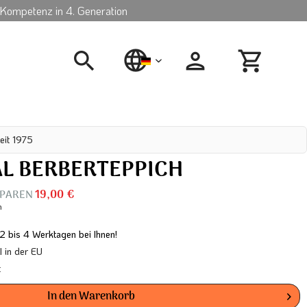
Kompetenz in 4. Generation
deutsch
eit 1975
AL BERBERTEPPICH
 SPAREN
19,00 €
n
 2 bis 4 Werktagen bei Ihnen!
in der EU
t
In den
Warenkorb