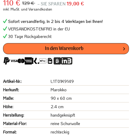
110 €
129 €
– SIE SPAREN
19,00 €
inkl. MwSt.
und Versandkosten
Sofort versandfertig, In 2 bis 4 Werktagen bei Ihnen!
VERSANDKOSTENFREI in der EU
30 Tage Rückgaberecht
In den
Warenkorb
Artikel-Nr.:
L1T01K9149
Herkunft:
Marokko
Maße:
90 x 60 cm
Höhe:
2.4 cm
Herstellung:
handgeknüpft
Material-Flor:
reine Schurwolle
Format:
rechteckig