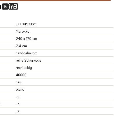
L1T01K9095
Marokko
240 x 170 cm
2.4 cm
handgeknüpft
reine Schurwolle
rechteckig
40000
neu
blanc
Ja
:
Ja
Ja