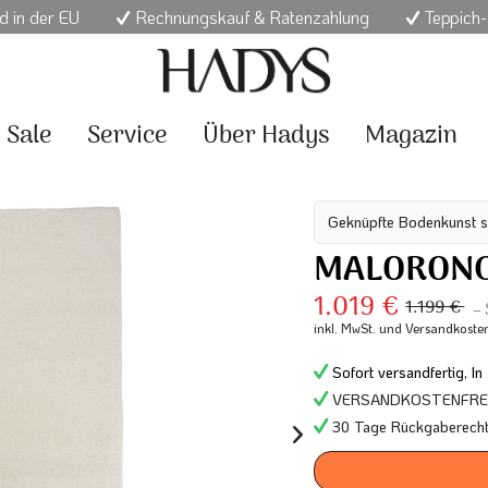
d in der EU
Rechnungskauf & Ratenzahlung
Teppich-
Sale
Service
Über Hadys
Magazin
Geknüpfte Bodenkunst s
MALORONG
1.019 €
1.199 €
–
inkl. MwSt.
und Versandkoste
Sofort versandfertig, In
VERSANDKOSTENFREI 
30 Tage Rückgaberech