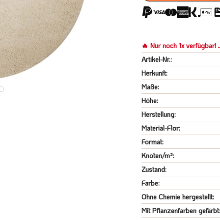
🔥 Nur noch 1x verfügbar! J
Artikel-Nr.:
Herkunft:
Maße:
Höhe:
Herstellung:
Material-Flor:
Format:
Knoten/m²:
Zustand:
Farbe:
Ohne Chemie hergestellt:
Mit Pflanzenfarben gefärbt