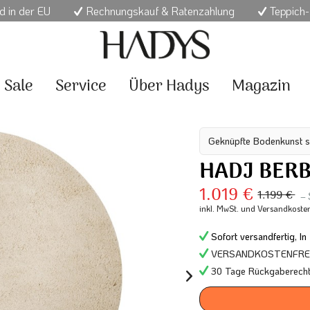
d in der EU
Rechnungskauf & Ratenzahlung
Teppich-
Sale
Service
Über Hadys
Magazin
Geknüpfte Bodenkunst s
HADJ BER
1.019 €
1.199 €
–
inkl. MwSt.
und Versandkoste
Sofort versandfertig, In
VERSANDKOSTENFREI 
30 Tage Rückgaberech