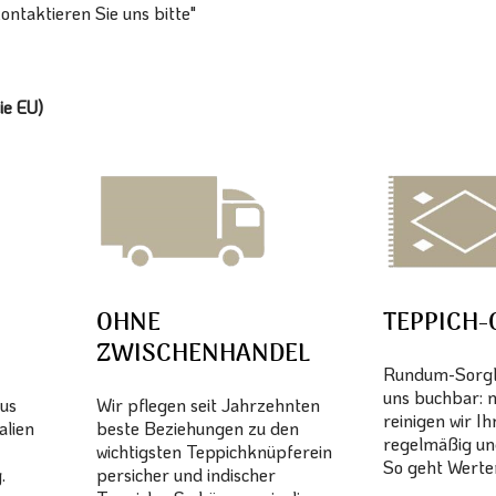
ntaktieren Sie uns bitte"
ie EU)
OHNE
TEPPICH-
ZWISCHENHANDEL
Rundum-Sorglo
uns buchbar: 
aus
Wir pflegen seit Jahrzehnten
reinigen wir I
alien
beste Beziehungen zu den
regelmäßig un
wichtigsten Teppichknüpferein
So geht Werter
.
persicher und indischer