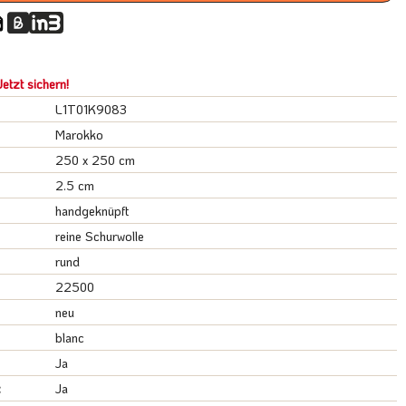
etzt sichern!
L1T01K9083
Marokko
250 x 250 cm
2.5 cm
handgeknüpft
reine Schurwolle
rund
22500
neu
blanc
Ja
:
Ja