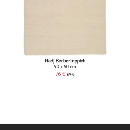
Hadj Berberteppich
90 x 60 cm
76 €
89 €