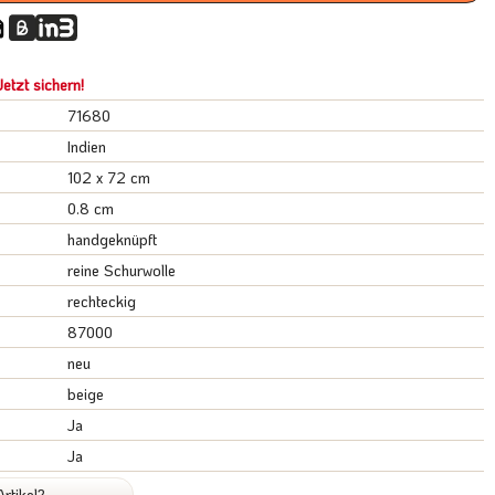
etzt sichern!
71680
Indien
102 x 72 cm
0.8 cm
handgeknüpft
reine Schurwolle
rechteckig
87000
neu
beige
Ja
Ja
rtikel?