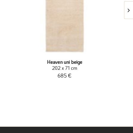
Heaven uni beige
202 x 71 cm
685 €