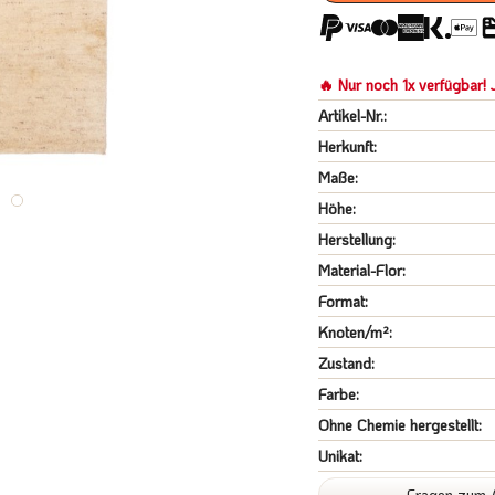
🔥 Nur noch 1x verfügbar! J
Artikel-Nr.:
Herkunft:
Maße:
Höhe:
Herstellung:
Material-Flor:
Format:
Knoten/m²:
Zustand:
Farbe:
Ohne Chemie hergestellt:
Unikat:
Fragen zum A