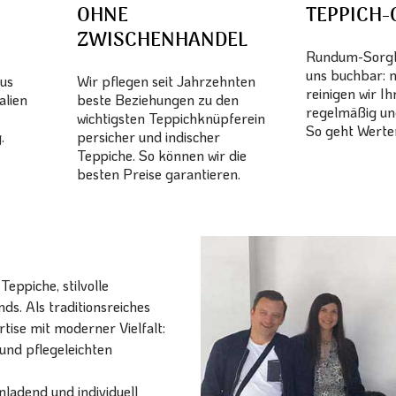
OHNE
TEPPICH-
ZWISCHENHANDEL
Rundum-Sorglo
uns buchbar: 
aus
Wir pflegen seit Jahrzehnten
reinigen wir I
alien
beste Beziehungen zu den
regelmäßig un
wichtigsten Teppichknüpferein
So geht Werter
.
persicher und indischer
Teppiche. So können wir die
besten Preise garantieren.
eppiche, stilvolle
ds. Als traditionsreiches
ise mit moderner Vielfalt:
und pflegeleichten
ladend und individuell