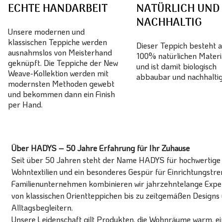
ECHTE HANDARBEIT
NATÜRLICH UND
NACHHALTIG
Unsere modernen und
klassischen Teppiche werden
Dieser Teppich besteht 
ausnahmslos von Meisterhand
100% natürlichen Materi
geknüpft. Die Teppiche der New
und ist damit biologisch
Weave-Kollektion werden mit
abbaubar und nachhaltig
modernsten Methoden gewebt
und bekommen dann ein Finish
per Hand.
Über HADYS – 50 Jahre Erfahrung für Ihr Zuhause
Seit über 50 Jahren steht der Name HADYS für hochwertige T
Wohntextilien und ein besonderes Gespür für Einrichtungstren
Familienunternehmen kombinieren wir jahrzehntelange Expert
von klassischen Orientteppichen bis zu zeitgemäßen Designs 
Alltagsbegleitern.
Unsere Leidenschaft gilt Produkten, die Wohnräume warm, ein