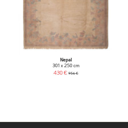
Nepal
301 x 250 cm
430 €
956 €