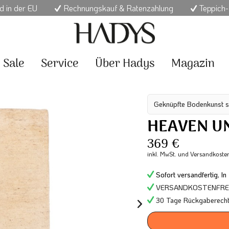
d in der EU
Rechnungskauf & Ratenzahlung
Teppich-
Sale
Service
Über Hadys
Magazin
Geknüpfte Bodenkunst s
HEAVEN UN
369 €
inkl. MwSt.
und Versandkoste
Sofort versandfertig, In
VERSANDKOSTENFREI 
30 Tage Rückgaberech