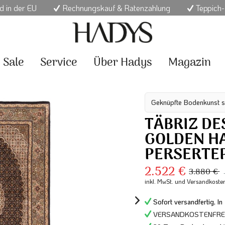
d in der EU
Rechnungskauf & Ratenzahlung
Teppich-
Sale
Service
Über Hadys
Magazin
Geknüpfte Bodenkunst s
TÄBRIZ DE
GOLDEN H
PERSERTE
2.522 €
3.880 €
inkl. MwSt.
und Versandkoste
Sofort versandfertig, In
VERSANDKOSTENFREI 