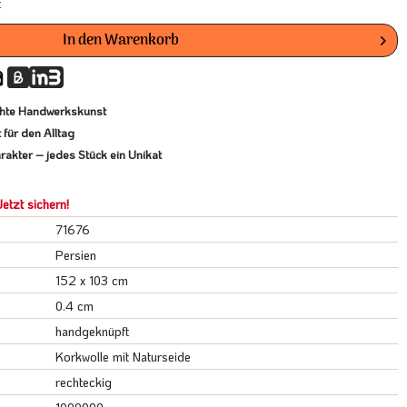
t
In den
Warenkorb
echte Handwerkskunst
für den Alltag
rakter – jedes Stück ein Unikat
etzt sichern!
71676
Persien
152 x 103 cm
0.4 cm
handgeknüpft
Korkwolle mit Naturseide
rechteckig