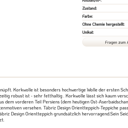
Knoten/m²:
Zustand:
Farbe:
Ohne Chemie hergestellt:
Unikat:
Fragen zum A
knüpft. Korkwolle ist besonders hochwertige Wolle der ersten 
tig robust ist - sehr fetthaltig . Korkwolle lässt sich kaum ver
us dem vorderen Teil Persiens (dem heutigen Ost-Aserbaidschan)
enmotiven versehen. Täbriz Design Orientteppich-Teppiche pass
Täbriz Design Orientteppich grundsätzlich hervorragend.Sein Seid
zt.