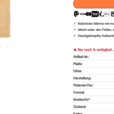
Natürliche Wärme mit m
Weich unter den Füßen, s
Handgeknüpfte Authentiz
🔥 Nur noch 1x verfügbar! J
Artikel-Nr.:
Maße:
Höhe:
Herstellung:
Material-Flor:
Format:
Knoten/m²:
Zustand:
Farbe: