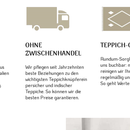
OHNE
TEPPICH-
ZWISCHENHANDEL
Rundum-Sorglo
uns buchbar: 
aus
Wir pflegen seit Jahrzehnten
reinigen wir I
alien
beste Beziehungen zu den
regelmäßig un
wichtigsten Teppichknüpferein
So geht Werter
.
persicher und indischer
Teppiche. So können wir die
besten Preise garantieren.