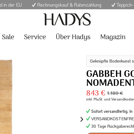
d in der EU
Rechnungskauf & Ratenzahlung
Teppich-
Sale
Service
Über Hadys
Magazin
Geknüpfte Bodenkunst s
GABBEH G
NOMADENT
843 €
1.180 €
inkl. MwSt.
und Versandkoste
Sofort versandfertig, In
VERSANDKOSTENFREI 
30 Tage Rückgaberech