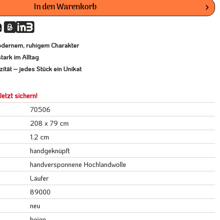
In den
Warenkorb
odernem, ruhigem Charakter
tark im Alltag
ität – jedes Stück ein Unikat
etzt sichern!
70506
208 x 79 cm
1.2 cm
handgeknüpft
handversponnene Hochlandwolle
Läufer
89000
neu
beige