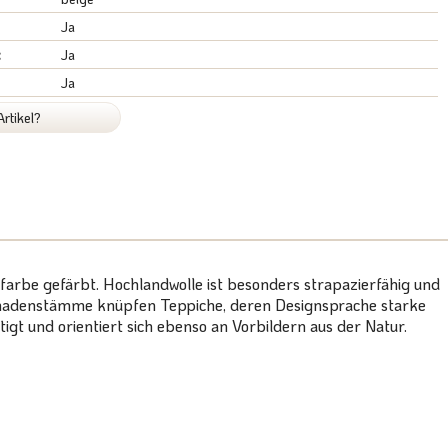
Ja
:
Ja
Ja
rtikel?
arbe gefärbt. Hochlandwolle ist besonders strapazierfähig und
e Nomadenstämme knüpfen Teppiche, deren Designsprache starke
igt und orientiert sich ebenso an Vorbildern aus der Natur.