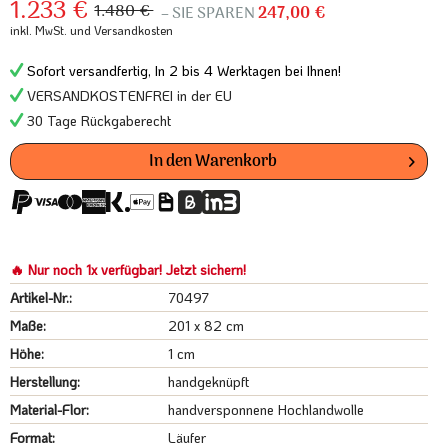
1.233 €
1.480 €
– SIE SPAREN
247,00 €
inkl. MwSt.
und Versandkosten
Sofort versandfertig, In 2 bis 4 Werktagen bei Ihnen!
VERSANDKOSTENFREI in der EU
30 Tage Rückgaberecht
In den
Warenkorb
🔥 Nur noch 1x verfügbar! Jetzt sichern!
Artikel-Nr.:
70497
Maße:
201 x 82 cm
Höhe:
1 cm
Herstellung:
handgeknüpft
Material-Flor:
handversponnene Hochlandwolle
Format:
Läufer