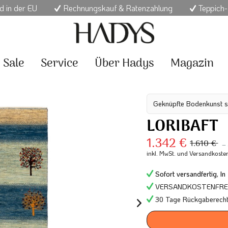
d in der EU
Rechnungskauf & Ratenzahlung
Teppich-
Sale
Service
Über Hadys
Magazin
Geknüpfte Bodenkunst s
LORIBAFT
1.342 €
1.610 €
–
inkl. MwSt.
und Versandkoste
Sofort versandfertig, In
VERSANDKOSTENFREI 
30 Tage Rückgaberech