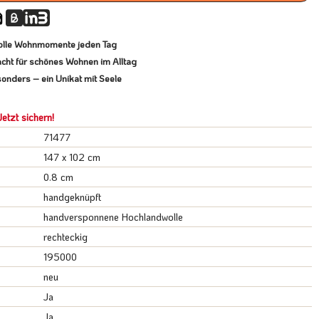
lvolle Wohnmomente jeden Tag
cht für schönes Wohnen im Alltag
onders – ein Unikat mit Seele
etzt sichern!
71477
147 x 102 cm
0.8 cm
handgeknüpft
handversponnene Hochlandwolle
rechteckig
195000
neu
Ja
Ja