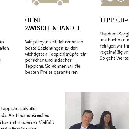
OHNE
TEPPICH-
ZWISCHENHANDEL
Rundum-Sorglo
uns buchbar: 
aus
Wir pflegen seit Jahrzehnten
reinigen wir I
alien
beste Beziehungen zu den
regelmäßig un
wichtigsten Teppichknüpferein
So geht Werter
.
persicher und indischer
Teppiche. So können wir die
besten Preise garantieren.
eppiche, stilvolle
ds. Als traditionsreiches
ise mit moderner Vielfalt:
und pflegeleichten