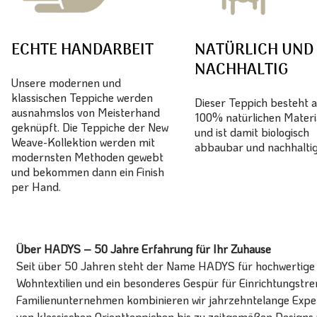
ECHTE HANDARBEIT
NATÜRLICH UND
NACHHALTIG
Unsere modernen und
klassischen Teppiche werden
Dieser Teppich besteht 
ausnahmslos von Meisterhand
100% natürlichen Materi
geknüpft. Die Teppiche der New
und ist damit biologisch
Weave-Kollektion werden mit
abbaubar und nachhaltig
modernsten Methoden gewebt
und bekommen dann ein Finish
per Hand.
Über HADYS – 50 Jahre Erfahrung für Ihr Zuhause
Seit über 50 Jahren steht der Name HADYS für hochwertige T
Wohntextilien und ein besonderes Gespür für Einrichtungstren
Familienunternehmen kombinieren wir jahrzehntelange Expert
von klassischen Orientteppichen bis zu zeitgemäßen Designs 