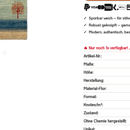
Spürbar weich – für sti
Robust geknüpft – gema
Modern, authentisch, bes
🔥 Nur noch 1x verfügbar! J
Artikel-Nr.:
Maße:
Höhe:
Herstellung:
Material-Flor:
Format:
Knoten/m²:
Zustand:
Ohne Chemie hergestellt:
Unikat: