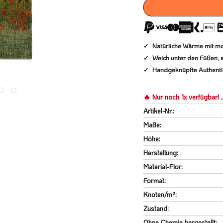
Natürliche Wärme mit m
Weich unter den Füßen, s
Handgeknüpfte Authentiz
🔥 Nur noch 1x verfügbar! J
Artikel-Nr.:
Maße:
Höhe:
Herstellung:
Material-Flor:
Format:
Knoten/m²:
Zustand:
Ohne Chemie hergestellt: