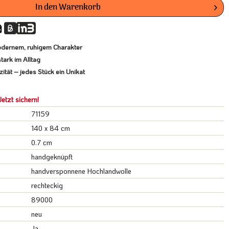
In den
Warenkorb
odernem, ruhigem Charakter
tark im Alltag
ität – jedes Stück ein Unikat
etzt sichern!
71159
140 x 84 cm
0.7 cm
handgeknüpft
handversponnene Hochlandwolle
rechteckig
89000
neu
Ja