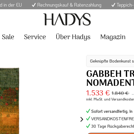
d in der EU
Rechnungskauf & Ratenzahlung
Teppich-
Sale
Service
Über Hadys
Magazin
Geknüpfte Bodenkunst s
GABBEH T
NOMADENT
1.533 €
1.840 €
inkl. MwSt.
und Versandkoste
Sofort versandfertig, In
VERSANDKOSTENFREI 
30 Tage Rückgaberech